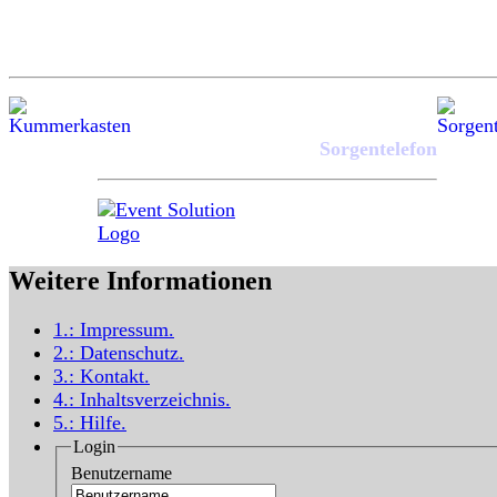
Sorgentelefon
Weitere Informationen
1.:
Impressum
.
2.:
Datenschutz
.
3.:
Kontakt
.
4.:
Inhaltsverzeichnis
.
5.:
Hilfe
.
Login
Benutzername