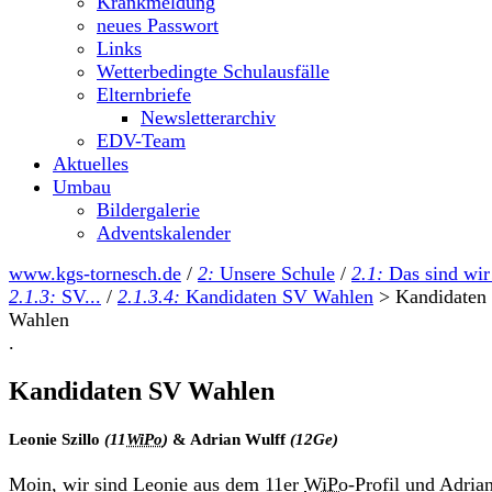
Krankmeldung
neues Passwort
Links
Wetterbedingte Schulausfälle
Elternbriefe
Newsletterarchiv
EDV-Team
Aktuelles
Umbau
Bildergalerie
Adventskalender
www.kgs-tornesch.de
/
2:
Unsere Schule
/
2.1:
Das sind wir
2.1.3:
SV...
/
2.1.3.4:
Kandidaten SV Wahlen
>
Kandidaten
Wahlen
.
Kandidaten SV Wahlen
Leonie Szillo
(11
WiPo
)
&
Adrian Wulff
(12Ge)
Moin, wir sind Leonie aus dem 11er
WiPo
-Profil und Adria