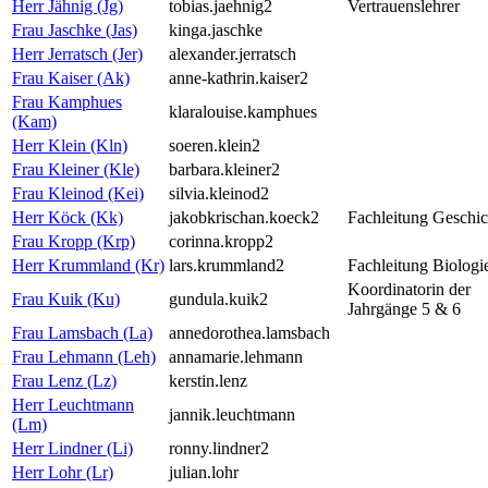
Herr Jähnig (Jg)
tobias.jaehnig2
Vertrauenslehrer
Frau Jaschke (Jas)
kinga.jaschke
Herr Jerratsch (Jer)
alexander.jerratsch
Frau Kaiser (Ak)
anne-kathrin.kaiser2
Frau Kamphues
klaralouise.kamphues
(Kam)
Herr Klein (Kln)
soeren.klein2
Frau Kleiner (Kle)
barbara.kleiner2
Frau Kleinod (Kei)
silvia.kleinod2
Herr Köck (Kk)
jakobkrischan.koeck2
Fachleitung Geschic
Frau Kropp (Krp)
corinna.kropp2
Herr Krummland (Kr)
lars.krummland2
Fachleitung Biologi
Koordinatorin der
Frau Kuik (Ku)
gundula.kuik2
Jahrgänge 5 & 6
Frau Lamsbach (La)
annedorothea.lamsbach
Frau Lehmann (Leh)
annamarie.lehmann
Frau Lenz (Lz)
kerstin.lenz
Herr Leuchtmann
jannik.leuchtmann
(Lm)
Herr Lindner (Li)
ronny.lindner2
Herr Lohr (Lr)
julian.lohr