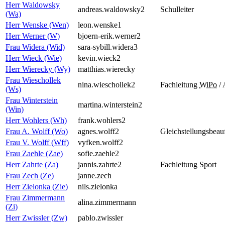
Herr Waldowsky
andreas.waldowsky2
Schulleiter
(Wa)
Herr Wenske (Wen)
leon.wenske1
Herr Werner (W)
bjoern-erik.werner2
Frau Widera (Wid)
sara-sybill.widera3
Herr Wieck (Wie)
kevin.wieck2
Herr Wierecky (Wy)
matthias.wierecky
Frau Wieschollek
nina.wieschollek2
Fachleitung
WiPo
/
(Ws)
Frau Winterstein
martina.winterstein2
(Win)
Herr Wohlers (Wh)
frank.wohlers2
Frau A. Wolff (Wo)
agnes.wolff2
Gleichstellungsbeauf
Frau V. Wolff (Wff)
vyfken.wolff2
Frau Zaehle (Zae)
sofie.zaehle2
Herr Zahrte (Za)
jannis.zahrte2
Fachleitung Sport
Frau Zech (Ze)
janne.zech
Herr Zielonka (Zie)
nils.zielonka
Frau Zimmermann
alina.zimmermann
(Zi)
Herr Zwissler (Zw)
pablo.zwissler