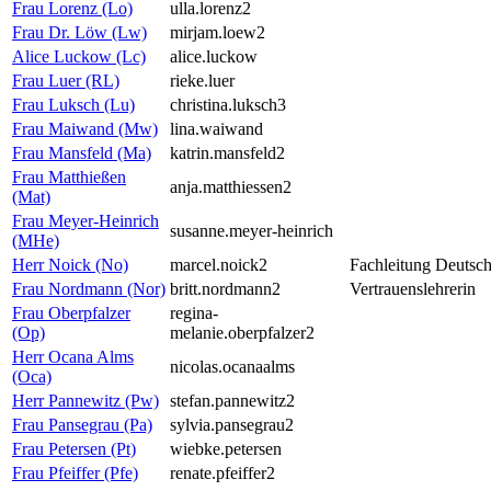
Frau Lorenz (Lo)
ulla.lorenz2
Frau Dr. Löw (Lw)
mirjam.loew2
Alice Luckow (Lc)
alice.luckow
Frau Luer (RL)
rieke.luer
Frau Luksch (Lu)
christina.luksch3
Frau Maiwand (Mw)
lina.waiwand
Frau Mansfeld (Ma)
katrin.mansfeld2
Frau Matthießen
anja.matthiessen2
(Mat)
Frau Meyer-Heinrich
susanne.meyer-heinrich
(MHe)
Herr Noick (No)
marcel.noick2
Fachleitung Deutsc
Frau Nordmann (Nor)
britt.nordmann2
Vertrauenslehrerin
Frau Oberpfalzer
regina-
(Op)
melanie.oberpfalzer2
Herr Ocana Alms
nicolas.ocanaalms
(Oca)
Herr Pannewitz (Pw)
stefan.pannewitz2
Frau Pansegrau (Pa)
sylvia.pansegrau2
Frau Petersen (Pt)
wiebke.petersen
Frau Pfeiffer (Pfe)
renate.pfeiffer2