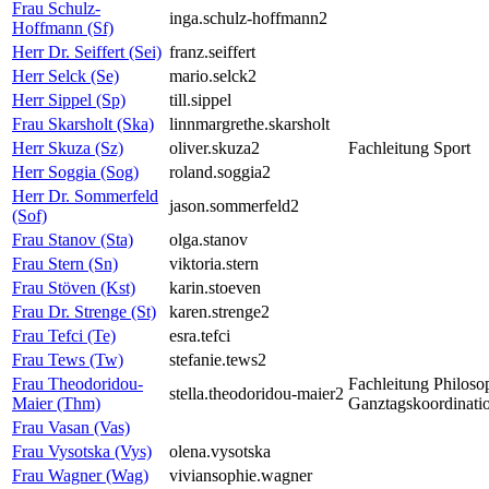
Frau Schulz-
inga.schulz-hoffmann2
Hoffmann (Sf)
Herr Dr. Seiffert (Sei)
franz.seiffert
Herr Selck (Se)
mario.selck2
Herr Sippel (Sp)
till.sippel
Frau Skarsholt (Ska)
linnmargrethe.skarsholt
Herr Skuza (Sz)
oliver.skuza2
Fachleitung Sport
Herr Soggia (Sog)
roland.soggia2
Herr Dr. Sommerfeld
jason.sommerfeld2
(Sof)
Frau Stanov (Sta)
olga.stanov
Frau Stern (Sn)
viktoria.stern
Frau Stöven (Kst)
karin.stoeven
Frau Dr. Strenge (St)
karen.strenge2
Frau Tefci (Te)
esra.tefci
Frau Tews (Tw)
stefanie.tews2
Frau Theodoridou-
Fachleitung Philoso
stella.theodoridou-maier2
Maier (Thm)
Ganztagskoordinati
Frau Vasan (Vas)
Frau Vysotska (Vys)
olena.vysotska
Frau Wagner (Wag)
viviansophie.wagner