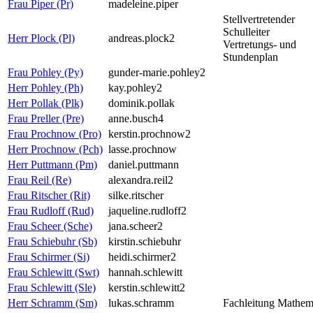
Frau Piper (Pr)
madeleine.piper
Stellvertretender
Schulleiter
Herr Plock (Pl)
andreas.plock2
Vertretungs- und
Stundenplan
Frau Pohley (Py)
gunder-marie.pohley2
Herr Pohley (Ph)
kay.pohley2
Herr Pollak (Plk)
dominik.pollak
Frau Preller (Pre)
anne.busch4
Frau Prochnow (Pro)
kerstin.prochnow2
Herr Prochnow (Pch)
lasse.prochnow
Herr Puttmann (Pm)
daniel.puttmann
Frau Reil (Re)
alexandra.reil2
Frau Ritscher (Rit)
silke.ritscher
Frau Rudloff (Rud)
jaqueline.rudloff2
Frau Scheer (Sche)
jana.scheer2
Frau Schiebuhr (Sb)
kirstin.schiebuhr
Frau Schirmer (Si)
heidi.schirmer2
Frau Schlewitt (Swt)
hannah.schlewitt
Frau Schlewitt (Sle)
kerstin.schlewitt2
Herr Schramm (Sm)
lukas.schramm
Fachleitung Mathem