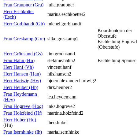
Frau Graupner (Gra)
julia.graupner
Herr Eschkötter
marius.eschkoetter2
(Esch)
Herr Gorbhandt (Gb)
michel.gorbhandt
Koordinatorin der
Oberstufe
Frau Greskamp (Gre)
silke.greskamp2
Fachleitung Englisc
(Oberstufe)
Herr Grönsund (Gs)
tim.groensund
Frau Hahn (Hn)
stefanie.hahn2
Fachleitung Spanisc
Herr Hanf (Vh)
vincent.hanf
Herr Hansen (Han)
nils.hansen2
Herr Hartwig (Hw)
bjoernalexander.hartwig2
Herr Heuber (Hb)
dirk.heuber2
Frau Heydemann
lea.heydemann
(Hey)
Frau Hogreve (Hog)
inka.hogreve2
Frau Holzfeind (Hf)
martina.holzfeind2
Herr Huber (Hu)
theo.huber
(Hu)
Frau Isernhinke (Ih)
maria.isernhinke