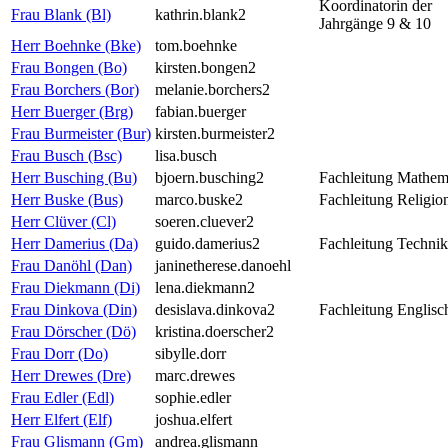
Koordinatorin der
Frau Blank (Bl)
kathrin.blank2
Jahrgänge 9 & 10
Herr Boehnke (Bke)
tom.boehnke
Frau Bongen (Bo)
kirsten.bongen2
Frau Borchers (Bor)
melanie.borchers2
Herr Buerger (Brg)
fabian.buerger
Frau Burmeister (Bur)
kirsten.burmeister2
Frau Busch (Bsc)
lisa.busch
Herr Busching (Bu)
bjoern.busching2
Fachleitung Mathem
Herr Buske (Bus)
marco.buske2
Fachleitung Religio
Herr Clüver (Cl)
soeren.cluever2
Herr Damerius (Da)
guido.damerius2
Fachleitung Technik
Frau Danöhl (Dan)
janinetherese.danoehl
Frau Diekmann (Di)
lena.diekmann2
Frau Dinkova (Din)
desislava.dinkova2
Fachleitung Englisc
Frau Dörscher (Dö)
kristina.doerscher2
Frau Dorr (Do)
sibylle.dorr
Herr Drewes (Dre)
marc.drewes
Frau Edler (Edl)
sophie.edler
Herr Elfert (Elf)
joshua.elfert
Frau Glismann (Gm)
andrea.glismann