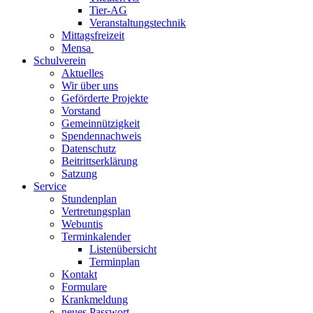
Tier-AG
Veranstaltungstechnik
Mittagsfreizeit
Mensa
Schulverein
Aktuelles
Wir über uns
Geförderte Projekte
Vorstand
Gemeinnützigkeit
Spendennachweis
Datenschutz
Beitrittserklärung
Satzung
Service
Stundenplan
Vertretungsplan
Webuntis
Terminkalender
Listenübersicht
Terminplan
Kontakt
Formulare
Krankmeldung
neues Passwort