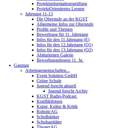
Projektpräsentationsprüfung
ProjektOrientiertes Lernen
Jahrgang 11-13
Die Oberstufe an der KGST
Allgemeine Infos zur Oberstufe
Profile und Themen
Bewerbung für 11. Jahrgang
Infos für den 11.Jahrgang (E)
Infos für den 12.Jahrgang (Q1)
Infos für den 13.Jahrgang (Q2)
Abiturienten Galerie
Bewerbungsbogen 11. Jg.
Ganztag
Arbeitsgemeinschaften...
Event Solution GmbH
Grüne Schule
Jugend forscht aktuell
Jugend forscht Archiv
KGST Radio-Podcast
Konfliktlotsen
Kunst, Kultur & Kritik
RoboticAG
Schulbänker
Schulsanitäter
TheaterAG