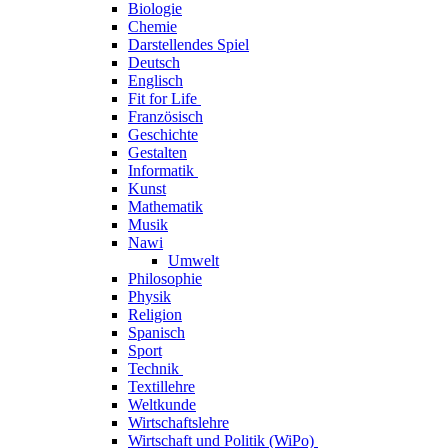
Biologie
Chemie
Darstellendes Spiel
Deutsch
Englisch
Fit for Life
Französisch
Geschichte
Gestalten
Informatik
Kunst
Mathematik
Musik
Nawi
Umwelt
Philosophie
Physik
Religion
Spanisch
Sport
Technik
Textillehre
Weltkunde
Wirtschaftslehre
Wirtschaft und Politik (WiPo)