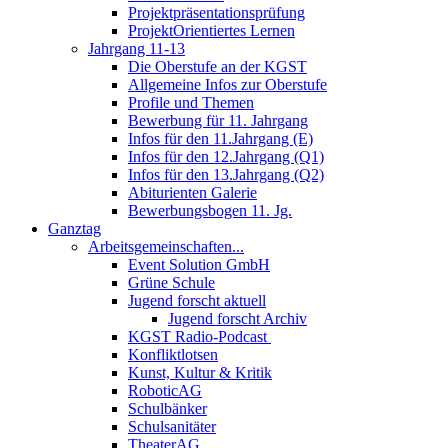
Projektpräsentationsprüfung
ProjektOrientiertes Lernen
Jahrgang 11-13
Die Oberstufe an der KGST
Allgemeine Infos zur Oberstufe
Profile und Themen
Bewerbung für 11. Jahrgang
Infos für den 11.Jahrgang (E)
Infos für den 12.Jahrgang (Q1)
Infos für den 13.Jahrgang (Q2)
Abiturienten Galerie
Bewerbungsbogen 11. Jg.
Ganztag
Arbeitsgemeinschaften...
Event Solution GmbH
Grüne Schule
Jugend forscht aktuell
Jugend forscht Archiv
KGST Radio-Podcast
Konfliktlotsen
Kunst, Kultur & Kritik
RoboticAG
Schulbänker
Schulsanitäter
TheaterAG