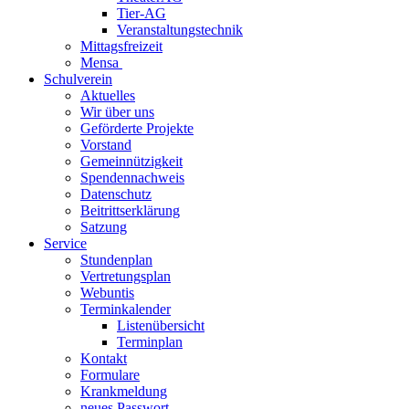
Tier-AG
Veranstaltungstechnik
Mittagsfreizeit
Mensa
Schulverein
Aktuelles
Wir über uns
Geförderte Projekte
Vorstand
Gemeinnützigkeit
Spendennachweis
Datenschutz
Beitrittserklärung
Satzung
Service
Stundenplan
Vertretungsplan
Webuntis
Terminkalender
Listenübersicht
Terminplan
Kontakt
Formulare
Krankmeldung
neues Passwort