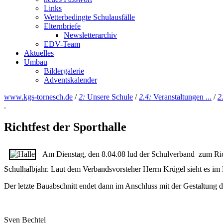
Links
Wetterbedingte Schulausfälle
Elternbriefe
Newsletterarchiv
EDV-Team
Aktuelles
Umbau
Bildergalerie
Adventskalender
www.kgs-tornesch.de
/
2:
Unsere Schule
/
2.4:
Veranstaltungen ...
/
2
.
Richtfest der Sporthalle
Am Dienstag, den 8.04.08 lud der Schulverband zum Richtf
Schulhalbjahr. Laut dem Verbandsvorsteher Herrn Krügel sieht es im
Der letzte Bauabschnitt endet dann im Anschluss mit der Gestaltung 
Sven Bechtel