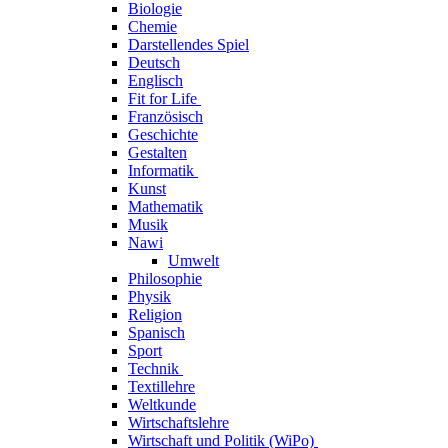
Biologie
Chemie
Darstellendes Spiel
Deutsch
Englisch
Fit for Life
Französisch
Geschichte
Gestalten
Informatik
Kunst
Mathematik
Musik
Nawi
Umwelt
Philosophie
Physik
Religion
Spanisch
Sport
Technik
Textillehre
Weltkunde
Wirtschaftslehre
Wirtschaft und Politik (WiPo)